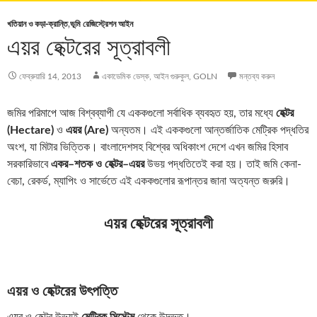
খতিয়ান ও কড়া-ক্রান্তি
,
ভূমি রেজিস্ট্রেশন আইন
এয়র হেক্টরের সূত্রাবলী
ফেব্রুয়ারি 14, 2013
একাডেমিক ডেস্ক, আইন গুরুকুল, GOLN
মন্তব্য করুন
জমির পরিমাপে আজ বিশ্বব্যাপী যে এককগুলো সর্বাধিক ব্যবহৃত হয়, তার মধ্যে
হেক্টর
(Hectare)
ও
এয়র (Are)
অন্যতম। এই এককগুলো আন্তর্জাতিক মেট্রিক পদ্ধতির
অংশ, যা মিটার ভিত্তিক। বাংলাদেশসহ বিশ্বের অধিকাংশ দেশে এখন জমির হিসাব
সরকারিভাবে
একর–শতক ও হেক্টর–এয়র
উভয় পদ্ধতিতেই করা হয়। তাই জমি কেনা-
বেচা, রেকর্ড, ম্যাপিং ও সার্ভেতে এই এককগুলোর রূপান্তর জানা অত্যন্ত জরুরি।
এয়র হেক্টরের সূত্রাবলী
এয়র ও হেক্টরের উৎপত্তি