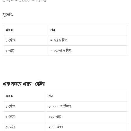
১ বিঘা ≈ ১৩৩৮ বর্গমিটার
সুতরাং,
একক
মান
১ হেক্টর
≈ ৭.৪৭ বিঘা
১ এয়র
≈ ০.০৭৪৭ বিঘা
এক নজরে এয়র–হেক্টর
একক
মান
১ হেক্টর
১০,০০০ বর্গমিটার
১ হেক্টর
১০০ এয়র
১ হেক্টর
২.৪৭ একর