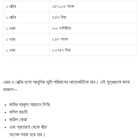
১ হেক্টর
২৪৭.১০৫ শতক
১ হেক্টর
৭.৪৭ বিঘা
১ এয়র
১০০ বর্গমিটার
১ এয়র
২.৪৭ শতক
১ এয়র
০.০৭৪৭ বিঘা
এয়র ও হেক্টর হলো আধুনিক ভূমি পরিমাপের আন্তর্জাতিক মান। এই সূত্রগুলো জানা
থাকলে—
জমির প্রকৃত আয়তন নির্ণয়
দলিল যাচাই
জরিপ বোঝা
এবং প্রতারণা থেকে বাঁচা
অনেক সহজ হয়ে যায়।