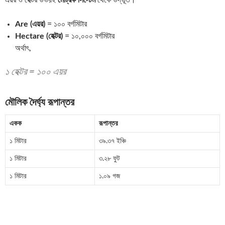
এয়র ও হেক্টর উভয়ই
মেট্রিক সিস্টেম
থেকে উদ্ভূত।
Are (এয়র)
= ১০০ বর্গমিটার
Hectare (হেক্টর)
= ১০,০০০ বর্গমিটার
অর্থাৎ,
১ হেক্টর = ১০০ এয়র
মৌলিক দৈর্ঘ্য রূপান্তর
একক
রূপান্তর
১ মিটার
৩৯.৩৭ ইঞ্চি
১ মিটার
৩.২৮ ফুট
১ মিটার
১.০৯ গজ