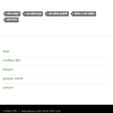
আইন গুরুকুল
এয়র হেক্টরের সূত্র
এয়র হেক্টরের সূত্রাবলী
খতিয়ান ও কড়া-ক্রান্তি
জমির হিসাব
আমরা
গোপনীয়তা নীতি
দাবিত্যাগ
ব্যবহারের শর্তাবলী
যোগাযোগ
গোপনীয়তা নীতি
WordPress দ্বারা সদম্ভে চালিত হচ্ছে