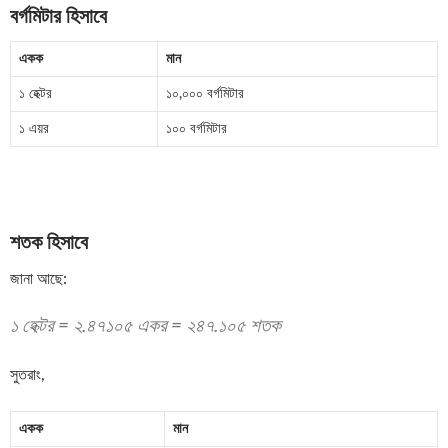
বর্গমিটার হিসাবে
একক
মান
১ হেক্টর
১০,০০০ বর্গমিটার
১ এয়র
১০০ বর্গমিটার
শতক হিসাবে
জানা আছে:
১ হেক্টর = ২.৪৭১০৫ একর = ২৪৭.১০৫ শতক
সুতরাং,
একক
মান