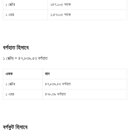
১ হেক্টর
২৪৭.১০৫ শতক
১ এয়র
২.৪৭১০৫ শতক
বর্গহাত হিসাবে
১ হেক্টর = ৪৭,৮৩৯.৫৩ বর্গহাত
একক
মান
১ হেক্টর
৪৭,৮৩৯.৫৩ বর্গহাত
১ এয়র
৪৭৮.৩৯ বর্গহাত
বর্গফুট হিসাবে