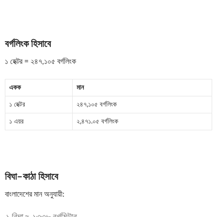
বর্গলিংক হিসাবে
১ হেক্টর = ২৪৭,১০৫ বর্গলিংক
একক
মান
১ হেক্টর
২৪৭,১০৫ বর্গলিংক
১ এয়র
২,৪৭১.০৫ বর্গলিংক
বিঘা–কাঠা হিসাবে
বাংলাদেশের মান অনুযায়ী: