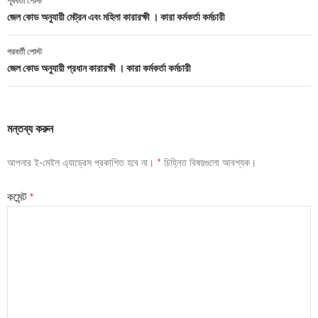
পূর্ববর্তী পোস্ট
নেভিগেশন
জেল কোড অনুযায়ী মেট্রন এবং মহিলা কারারক্ষী । কারা কর্মকর্তা কর্মচারী
পরবর্তী পোস্ট
জেল কোড অনুযায়ী প্রধান কারারক্ষী । কারা কর্মকর্তা কর্মচারী
মন্তব্য করুন
আপনার ই-মেইল এ্যাড্রেস প্রকাশিত হবে না।
*
চিহ্নিত বিষয়গুলো আবশ্যক।
কমেন্ট
*