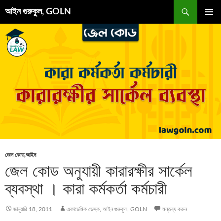
এড়িেয়
অনুসন্ধান
আইন গুরুকুল, GOLN
লেখায়
প্রাথমিক
যান
মেনু
জেল কোড
,
আইন
জেল কোড অনুযায়ী কারারক্ষীর সার্কেল
ব্যবস্থা । কারা কর্মকর্তা কর্মচারী
জানুয়ারি 18, 2011
একাডেমিক ডেস্ক, আইন গুরুকুল, GOLN
মন্তব্য করুন