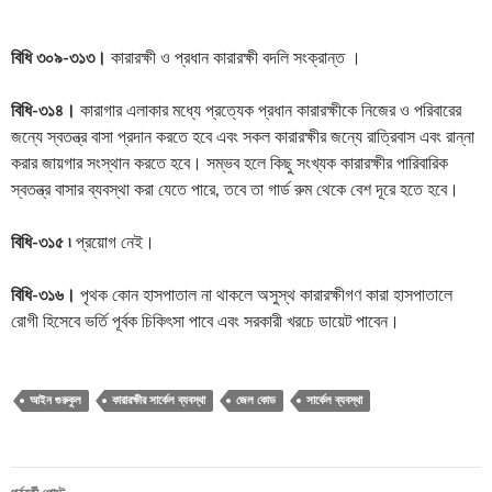
বিধি ৩০৯-৩১৩।
কারারক্ষী ও প্রধান কারারক্ষী বদলি সংক্রান্ত ।
বিধি-৩১৪।
কারাগার এলাকার মধ্যে প্রত্যেক প্রধান কারারক্ষীকে নিজের ও পরিবারের
জন্যে স্বতন্ত্র বাসা প্রদান করতে হবে এবং সকল কারারক্ষীর জন্যে রাত্রিবাস এবং রান্না
করার জায়গার সংস্থান করতে হবে। সম্ভব হলে কিছু সংখ্যক কারারক্ষীর পারিবারিক
স্বতন্ত্র বাসার ব্যবস্থা করা যেতে পারে, তবে তা গার্ড রুম থেকে বেশ দূরে হতে হবে।
বিধি-৩১৫ ৷
প্রয়োগ নেই।
বিধি-৩১৬।
পৃথক কোন হাসপাতাল না থাকলে অসুস্থ কারারক্ষীগণ কারা হাসপাতালে
রোগী হিসেবে ভর্তি পূর্বক চিকিৎসা পাবে এবং সরকারী খরচে ডায়েট পাবেন।
আইন গুরুকুল
কারারক্ষীর সার্কেল ব্যবস্থা
জেল কোড
সার্কেল ব্যবস্থা
পোস্টের